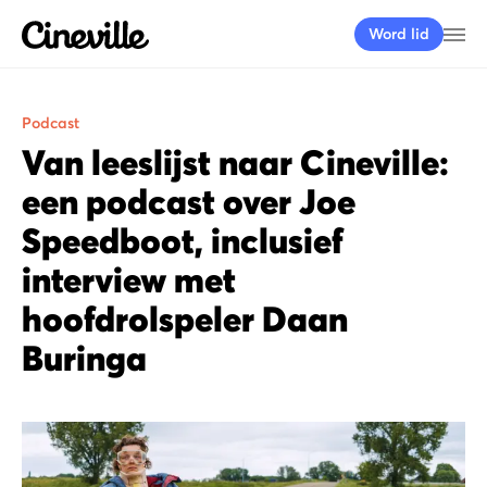
Cineville Logo
Me
Word lid
Podcast
Van leeslijst naar Cineville:
een podcast over Joe
Speedboot, inclusief
interview met
hoofdrolspeler Daan
Buringa