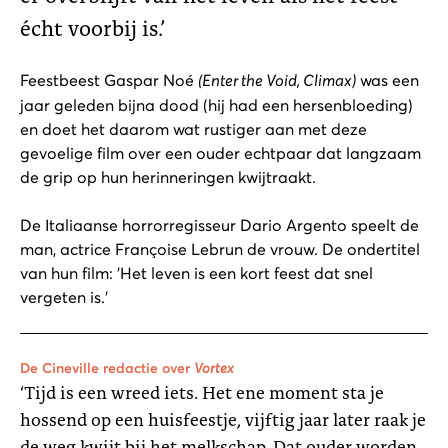
écht voorbij is.’
Feestbeest Gaspar Noé
(Enter the Void, Climax)
was een
jaar geleden bijna dood (hij had een hersenbloeding)
en doet het daarom wat rustiger aan met deze
gevoelige film over een ouder echtpaar dat langzaam
de grip op hun herinneringen kwijtraakt.
De Italiaanse horrorregisseur Dario Argento speelt de
man, actrice Françoise Lebrun de vrouw. De ondertitel
van hun film: 'Het leven is een kort feest dat snel
vergeten is.'
De Cineville redactie over
Vortex
‘Tijd is een wreed iets. Het ene moment sta je
hossend op een huisfeestje, vijftig jaar later raak je
de weg kwijt bij het melkschap. Dat ouder worden