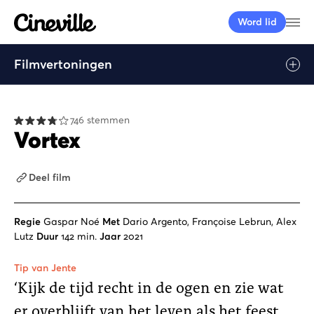
Cineville Logo
Me
Word lid
Filmvertoningen
746 stemmen
Vortex
Deel film
Regie
Gaspar Noé
Met
Dario Argento, Françoise Lebrun, Alex
Lutz
Duur
142 min.
Jaar
2021
Tip van Jente
‘Kijk de tijd recht in de ogen en zie wat
er overblijft van het leven als het feest