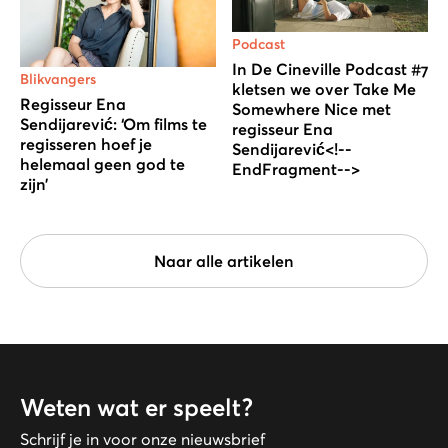
Podcast
In De Cineville Podcast #7
Blikvangers
kletsen we over Take Me
Regisseur Ena
Somewhere Nice met
Sendijarević: ‘Om films te
regisseur Ena
regisseren hoef je
Sendijarević<!--
helemaal geen god te
EndFragment-->
zijn’
Naar alle artikelen
Weten wat er speelt?
Schrijf je in voor onze nieuwsbrief