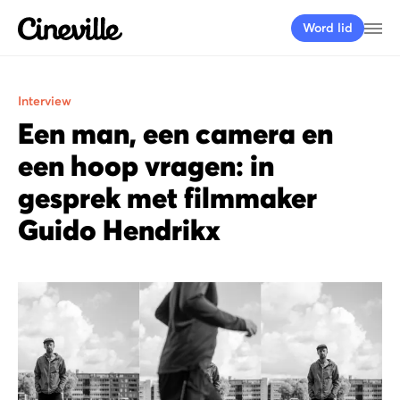
Cineville Logo
Me
Word lid
Interview
Een man, een camera en
een hoop vragen: in
gesprek met filmmaker
Guido Hendrikx