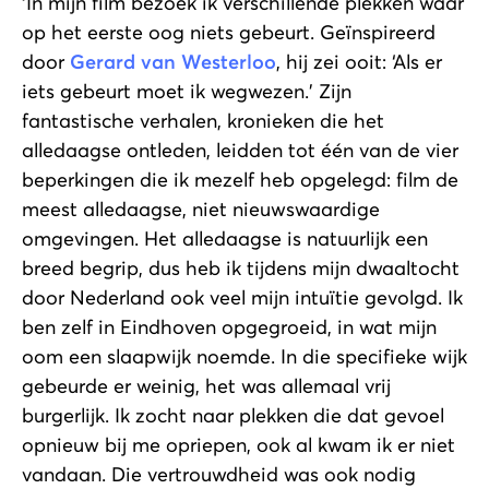
‘In mijn film bezoek ik verschillende plekken waar
op het eerste oog niets gebeurt. Geïnspireerd
door
Gerard van Westerloo
, hij zei ooit: ‘Als er
iets gebeurt moet ik wegwezen.’ Zijn
fantastische verhalen, kronieken die het
alledaagse ontleden, leidden tot één van de vier
beperkingen die ik mezelf heb opgelegd: film de
meest alledaagse, niet nieuwswaardige
omgevingen. Het alledaagse is natuurlijk een
breed begrip, dus heb ik tijdens mijn dwaaltocht
door Nederland ook veel mijn intuïtie gevolgd. Ik
ben zelf in Eindhoven opgegroeid, in wat mijn
oom een slaapwijk noemde. In die specifieke wijk
gebeurde er weinig, het was allemaal vrij
burgerlijk. Ik zocht naar plekken die dat gevoel
opnieuw bij me opriepen, ook al kwam ik er niet
vandaan. Die vertrouwdheid was ook nodig