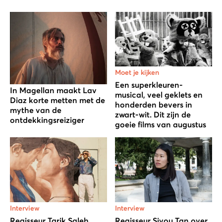
Moet je kijken
Een superkleuren-
In Magellan maakt Lav
musical, veel geklets en
Diaz korte metten met de
honderden bevers in
mythe van de
zwart-wit. Dit zijn de
ontdekkingsreiziger
goeie films van augustus
Interview
Interview
Regisseur Tarik Saleh
Regisseur Siyou Tan over