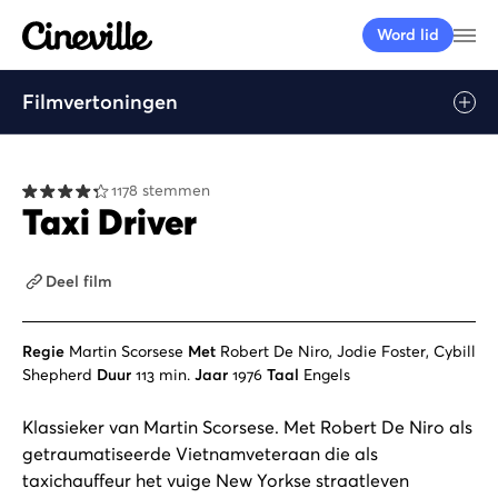
Cineville Logo
Me
Word lid
Filmvertoningen
1178 stemmen
Taxi Driver
Deel film
Regie
Martin Scorsese
Met
Robert De Niro, Jodie Foster, Cybill
Shepherd
Duur
113 min.
Jaar
1976
Taal
Engels
Klassieker van Martin Scorsese. Met Robert De Niro als
getraumatiseerde Vietnamveteraan die als
taxichauffeur het vuige New Yorkse straatleven