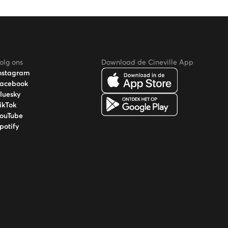
olg ons
Download de Cineville App
nstagram
acebook
luesky
ikTok
ouTube
potify