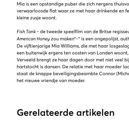
Mia is een opstandige puber die zich nergens thuisvoe
verwaarloosde flat waar ze met haar drinkende en 
kleine zusje woont.
Fish Tank
- de tweede speelfilm van de Britse regisse
American Honey
zou maken*-* is een ongepolijst, au
De vijftienjarige Mia Williams, die met haar losgesl
een buitenwijk ergens ten oosten van Londen woont, 
Verveeld brengt ze haar dagen door met niet veel bi
hartstocht is dansen. De relatie met haar moeder la
staat de knappe beveiligingsbeambte Connor (Micha
het nieuwe vriendje van moeder.
Gerelateerde artikelen