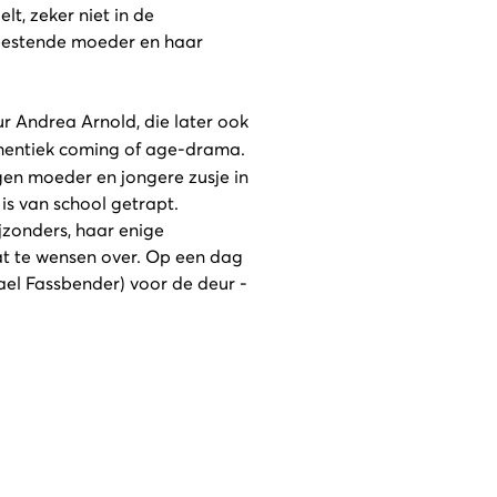
lt, zeker niet in de
feestende moeder en haar
ur Andrea Arnold, die later ook
thentiek coming of age-drama.
agen moeder en jongere zusje in
is van school getrapt.
jzonders, haar enige
at te wensen over. Op een dag
el Fassbender) voor de deur -