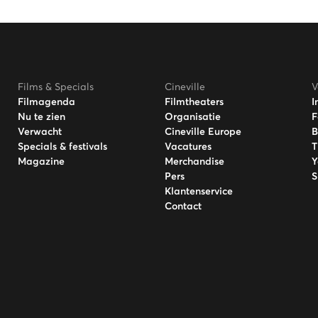
Films & Specials
Cineville
V
Filmagenda
Filmtheaters
I
Nu te zien
Organisatie
F
Verwacht
Cineville Europe
B
Specials & festivals
Vacatures
T
Magazine
Merchandise
Y
Pers
S
Klantenservice
Contact