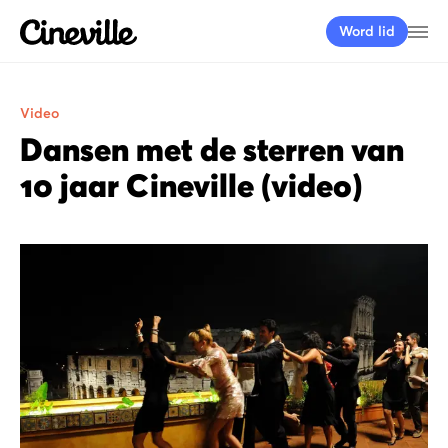
Cineville Logo
Me
Word lid
Video
Dansen met de sterren van
10 jaar Cineville (video)