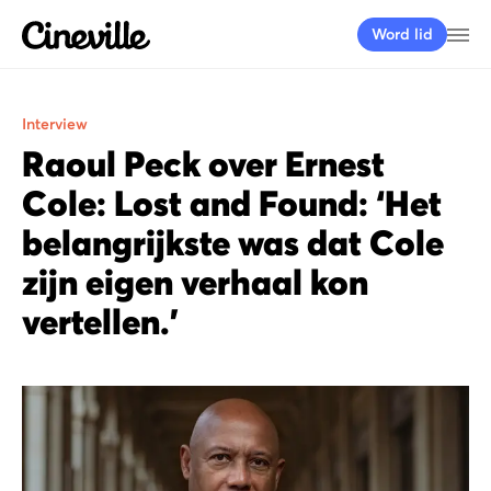
Cineville Logo
Me
Word lid
Interview
Raoul Peck over Ernest
Cole: Lost and Found: ‘Het
belangrijkste was dat Cole
zijn eigen verhaal kon
vertellen.’