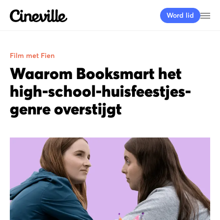
Cineville Logo
Me
Word lid
Film met Fien
Waarom Booksmart het
high-school-huisfeestjes-
genre overstijgt