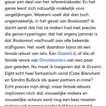
gauw een deel van het referentiekader. Én het
genre leent zich natuurlijk makkelijk voor
vergelijkingen. Waarom voelt dat dan toch
ongemakkelijk, in het geval van
Booksmart
? Ik
dacht eerst dat het te maken had met precies
die genre-typeringen: dat het ergens jammer is
dat
Booksmart
vasthoudt aan alle bekende
stijlfiguren. Het voelt daardoor bijna als een
female reboot
van iets. Een
Ocean’s 8
, of die
all
female
versie van
Ghostbusters
van een paar
jaar geleden. Nu moet ik toegeven dat ik
Ocean’s
Eight
echt heel fantastisch vond (Cate Blanchett
en Sandra Bullock als queer
partners in crime
?
Echt precies mijn ding), maar
female reboots
impliceren tóch dat vrouwelijke makers en
vrouwelijke acteurs eerst nog een keer moeten
maken wat mannen eerder hebben gemaakt.