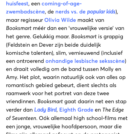
huisfeest
, een
coming-of-age-
zwembadscène
, de
nerds vs. de
popular kids
),
maar regisseur
Olivia Wilde
maakt van
Booksmart
méér dan een ‘vrouwelijke versie’ van
het genre. Gelukkig maar.
Booksmart
is grappig
(Feldstein en Dever zijn beide duidelijk
komische talenten), slim, vernieuwend (inclusief
een ontroerend
onhandige lesbische seksscène
)
en draait volledig om de band tussen Molly en
Amy. Het plot, waarin natuurlijk ook van alles op
romantisch gebied gebeurt, dient slechts als
raamwerk voor het portret van deze twee
vriendinnen.
Booksmart
gaat daarin net een stap
verder dan
Lady Bird
,
Eighth Grade
en
The Edge
of Seventeen
. Oók allemaal high school-films met
een jonge, vrouwelijke hoofdpersoon, maar die