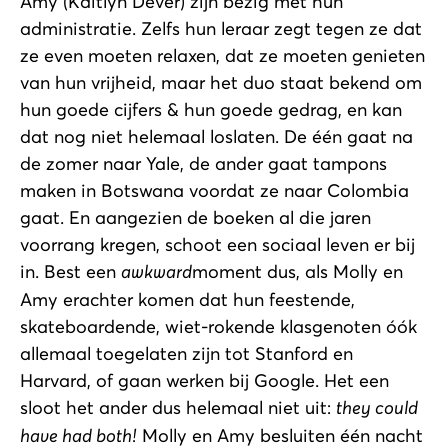
Amy (Kaitlyn Dever) zijn bezig met hun
administratie. Zelfs hun leraar zegt tegen ze dat
ze even moeten relaxen, dat ze moeten genieten
van hun vrijheid, maar het duo staat bekend om
hun goede cijfers & hun goede gedrag, en kan
dat nog niet helemaal loslaten. De één gaat na
de zomer naar Yale, de ander gaat tampons
maken in Botswana voordat ze naar Colombia
gaat. En aangezien de boeken al die jaren
voorrang kregen, schoot een sociaal leven er bij
in. Best een
awkward
moment dus, als Molly en
Amy erachter komen dat hun feestende,
skateboardende, wiet-rokende klasgenoten óók
allemaal toegelaten zijn tot Stanford en
Harvard, of gaan werken bij Google. Het een
sloot het ander dus helemaal niet uit:
they could
have had both!
Molly en Amy besluiten één nacht