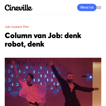
Cineville Logo
Me
Word lid
Job luistert film
Column van Job: denk
robot, denk