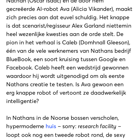
Nathan (Oscar Isaac) en de door hem
gecreëerde AI-robot Ava (Alicia Vikander), maakt
zich precies aan dat euvel schuldig. Het knappe
is dat scenarist/regisseur Alex Garland niettemin
heel wezenlijke kwesties aan de orde stelt. De
pion in het verhaal is Caleb (Domhnall Gleeson),
één van de vele werknemers van Nathans bedrijf
BlueBook, een soort kruising tussen Google en
Facebook. Caleb heeft een wedstrijd gewonnen
waardoor hij wordt uitgenodigd om als eerste
Nathans creatie te testen. Is Ava gewoon een
erg knappe robot of vertoont ze daadwerkelijk
intelligentie?
In Nathans in de Noorse bossen verscholen,
hypermoderne
huis
– sorry:
research facility
–
loopt ook nog een tweede robot rond, de sexy