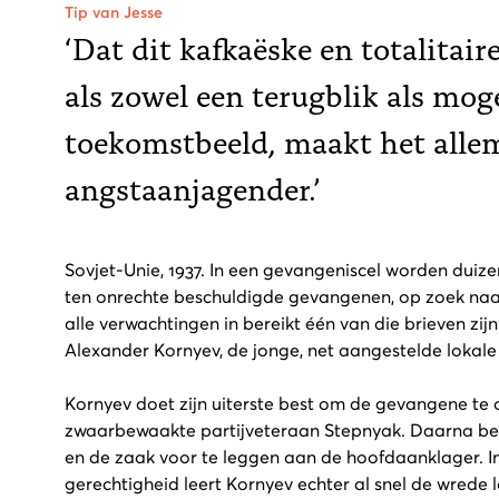
Tip van Jesse
‘Dat dit kafkaëske en totalitair
als zowel een terugblik als moge
toekomstbeeld, maakt het allem
angstaanjagender.’
Sovjet-Unie, 1937. In een gevangeniscel worden duiz
ten onrechte beschuldigde gevangenen, op zoek naar
alle verwachtingen in bereikt één van die brieven zi
Alexander Kornyev, de jonge, net aangestelde lokale of
Kornyev doet zijn uiterste best om de gevangene te
zwaarbewaakte partijveteraan Stepnyak. Daarna besl
en de zaak voor te leggen aan de hoofdaanklager. In
gerechtigheid leert Kornyev echter al snel de wrede l