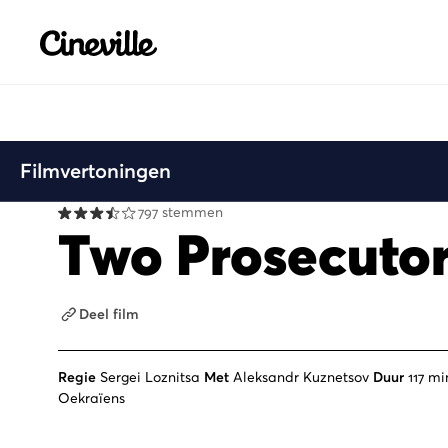
Cineville Logo
Filmvertoningen
797 stemmen
Two Prosecuto
Deel film
Regie
Sergei Loznitsa
Met
Aleksandr Kuznetsov
Duur
117 mi
Oekraïens