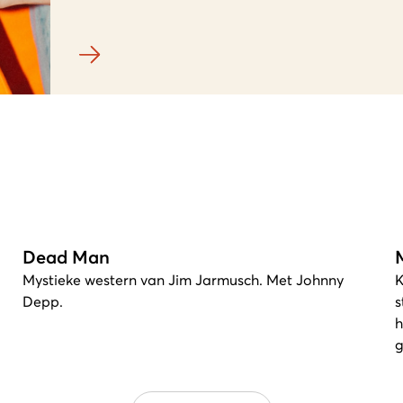
Dead Man
Mystieke western van Jim Jarmusch. Met Johnny
K
Depp.
s
h
g