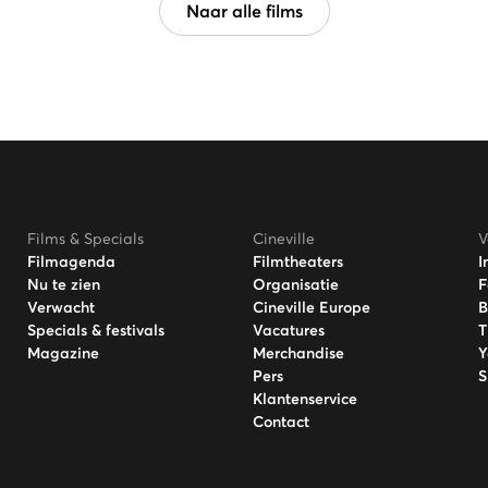
Naar alle films
Films & Specials
Cineville
V
Filmagenda
Filmtheaters
I
Nu te zien
Organisatie
F
Verwacht
Cineville Europe
B
Specials & festivals
Vacatures
T
Magazine
Merchandise
Y
Pers
S
Klantenservice
Contact