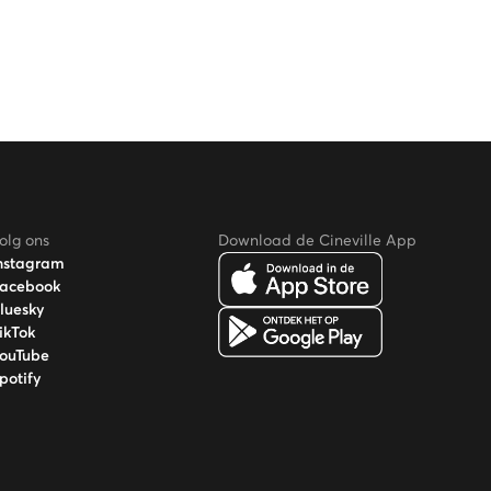
olg ons
Download de Cineville App
nstagram
acebook
luesky
ikTok
ouTube
potify