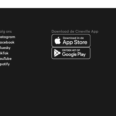
olg ons
Download de Cineville App
nstagram
acebook
luesky
ikTok
ouTube
potify