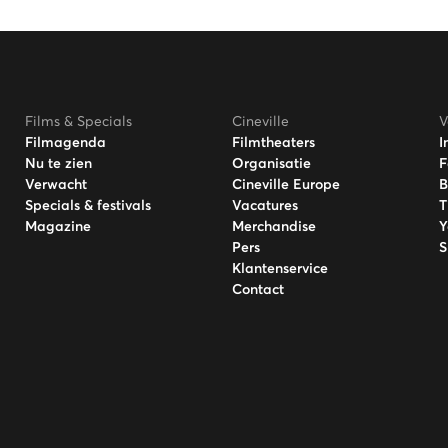
Films & Specials
Cineville
V
Filmagenda
Filmtheaters
I
Nu te zien
Organisatie
F
Verwacht
Cineville Europe
B
Specials & festivals
Vacatures
T
Magazine
Merchandise
Y
Pers
S
Klantenservice
Contact