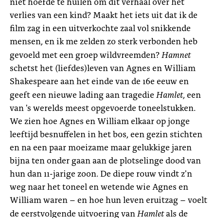
niet hoefde te huilen om dit verhaal over het
verlies van een kind? Maakt het iets uit dat ik de
film zag in een uitverkochte zaal vol snikkende
mensen, en ik me zelden zo sterk verbonden heb
Hamnet
gevoeld met een groep wildvreemden?
schetst het (liefdes)leven van Agnes en William
Shakespeare aan het einde van de 16e eeuw en
Hamlet
geeft een nieuwe lading aan tragedie
, een
van 's werelds meest opgevoerde toneelstukken.
We zien hoe Agnes en William elkaar op jonge
leeftijd besnuffelen in het bos, een gezin stichten
en na een paar moeizame maar gelukkige jaren
bijna ten onder gaan aan de plotselinge dood van
hun dan 11-jarige zoon. De diepe rouw vindt z'n
weg naar het toneel en wetende wie Agnes en
William waren – en hoe hun leven eruitzag – voelt
Hamlet
de eerstvolgende uitvoering van
als de