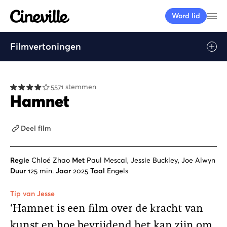
Cineville Logo
Me
Word lid
Filmvertoningen
Afspelen
5571 stemmen
Hamnet
Deel film
Regie
Chloé Zhao
Met
Paul Mescal, Jessie Buckley, Joe Alwyn
Duur
125 min.
Jaar
2025
Taal
Engels
Tip van Jesse
‘Hamnet is een film over de kracht van
kunst en hoe bevrijdend het kan zijn om