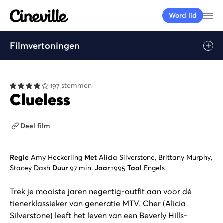
Cineville Logo
Me
Word lid
Filmvertoningen
197 stemmen
Clueless
Deel film
Regie
Amy Heckerling
Met
Alicia Silverstone, Brittany Murphy,
Stacey Dash
Duur
97 min.
Jaar
1995
Taal
Engels
Trek je mooiste jaren negentig-outfit aan voor dé
tienerklassieker van generatie MTV. Cher (Alicia
Silverstone) leeft het leven van een Beverly Hills-