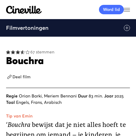
Cineville Logo
Me
Word lid
Filmvertoningen
Afspelen
67 stemmen
Bouchra
Deel film
Regie
Orian Barki, Meriem Bennani
Duur
83 min.
Jaar
2025
Taal
Engels, Frans, Arabisch
Tip van Emin
‘
Bouchra
bewijst dat je niet alles hoeft te
begrijpen om iemand – je kinderen, je