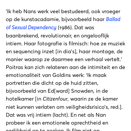
‘Ik heb Nans werk veel bestudeerd, ook vroeger
op de kunstacadamie, bijvoorbeeld haar
Ballad
of Sexual Dependency
(1986). Dat was
baanbrekend, revolutionair, en ongelooflijk
intiem. Haar fotografie is filmisch: hoe ze muziek
en sequencing inzet [in dia’s], haar montage, de
manier waarop ze daarmee een verhaal vertelt.’
Poitras kan zich relateren aan de intimiteit en de
emotionaliteit van Goldins werk: ‘Ik maak
portretten die dicht op de huid zitten,
bijvoorbeeld van Ed[ward] Snowden, in de
hotelkamer [in
Citizenfour
, waarin ze de kamer
niet kunnen verlaten om veiligheidsrisico’s, red.].
Dat was vrij intiem (lacht). En net als Nan
probeer ik een emotionele oprechtheid en
eerlijkheid op te zoeken. Ik film niet op