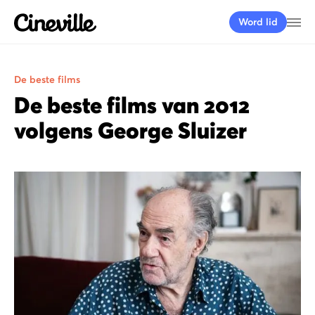
Cineville Logo
Me
Word lid
De beste films
De beste films van 2012
volgens George Sluizer