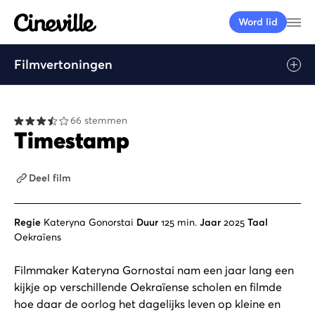
Cineville Logo
Me
Word lid
Filmvertoningen
Afspelen
66 stemmen
Timestamp
Deel film
Regie
Kateryna Gonorstai
Duur
125 min.
Jaar
2025
Taal
Oekraïens
Filmmaker Kateryna Gornostai nam een jaar lang een
kijkje op verschillende Oekraïense scholen en filmde
hoe daar de oorlog het dagelijks leven op kleine en