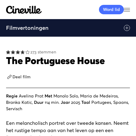
Cineville Logo
Me
Word lid
Filmvertoningen
Afspelen
273 stemmen
The Portuguese House
Deel film
Regie
Avelina Prat
Met
Manolo Solo, Maria de Medeiros,
Branka Katic,
Duur
114 min.
Jaar
2025
Taal
Portugees, Spaans,
Servisch
Een melancholisch portret over tweede kansen. Neemt
het rustige tempo aan van het leven op een een