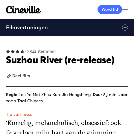
Cineville Logo
Me
Word lid
Filmvertoningen
Afspelen
542 stemmen
Suzhou River (re-release)
Deel film
Regie
Lou Ye
Met
Zhou Xun, Jia Hongsheng,
Duur
83 min.
Jaar
2000
Taal
Chinees
Tip van Tessa
‘Korrelig, melancholisch, obsessief: ook
ik verloor mijn hart aan de grimmige