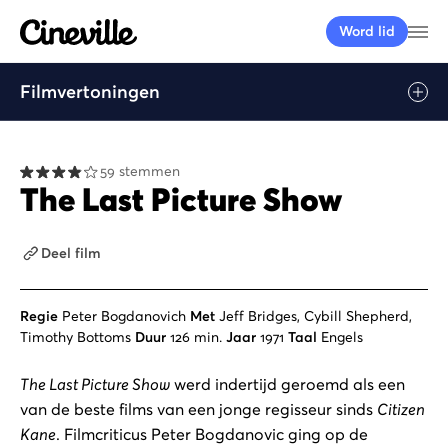
Cineville Logo
Me
Word lid
Filmvertoningen
59 stemmen
The Last Picture Show
Deel film
Regie
Peter Bogdanovich
Met
Jeff Bridges, Cybill Shepherd,
Timothy Bottoms
Duur
126 min.
Jaar
1971
Taal
Engels
The Last Picture Show
werd indertijd geroemd als een
van de beste films van een jonge regisseur sinds
Citizen
Kane
. Filmcriticus Peter Bogdanovic ging op de