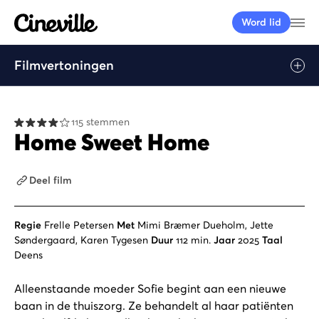
Cineville Logo
Me
Word lid
Filmvertoningen
Afspelen
115 stemmen
Home Sweet Home
Deel film
Regie
Frelle Petersen
Met
Mimi Bræmer Dueholm, Jette
Søndergaard, Karen Tygesen
Duur
112 min.
Jaar
2025
Taal
Deens
Alleenstaande moeder Sofie begint aan een nieuwe
baan in de thuiszorg. Ze behandelt al haar patiënten