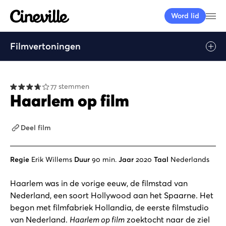
Cineville Logo
Me
Word lid
Filmvertoningen
77 stemmen
Haarlem op film
Deel film
Regie
Erik Willems
Duur
90 min.
Jaar
2020
Taal
Nederlands
Haarlem was in de vorige eeuw, de filmstad van
Nederland, een soort Hollywood aan het Spaarne. Het
begon met filmfabriek Hollandia, de eerste filmstudio
van Nederland.
Haarlem op film
zoektocht naar de ziel