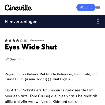
Cineville Logo
Me
Word lid
Filmvertoningen
558 stemmen
Eyes Wide Shut
Deel film
Regie
Stanley Kubrick
Met
Nicole Kidmanm, Todd Field, Tom
Cruise
Duur
159 min.
Jaar
1999
Taal
Engels
Op Arthur Schnitzlers
Traumnovelle
gebaseerde film
over een arts (Tom Cruise) die in een crisis belandt als
blijkt dat zijn vrouw (Nicole Kidman) seksuele