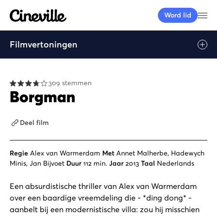
Cineville Logo
Me
Word lid
Filmvertoningen
309 stemmen
Borgman
Deel film
Regie
Alex van Warmerdam
Met
Annet Malherbe, Hadewych
Minis, Jan Bijvoet
Duur
112 min.
Jaar
2013
Taal
Nederlands
Een absurdistische thriller van Alex van Warmerdam
over een baardige vreemdeling die - *ding dong* -
aanbelt bij een modernistische villa: zou hij misschien