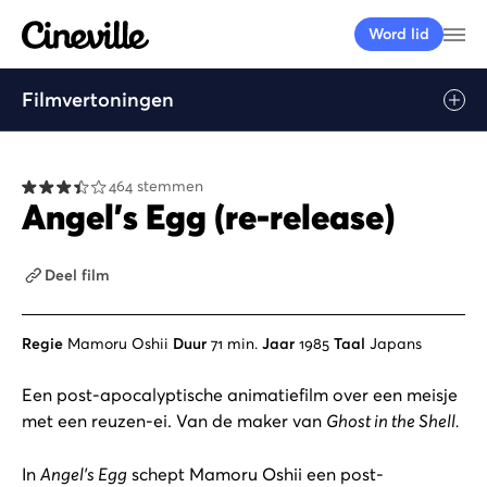
Cineville Logo
Me
Word lid
Filmvertoningen
Afspelen
464 stemmen
Angel's Egg (re-release)
Deel film
Regie
Mamoru Oshii
Duur
71 min.
Jaar
1985
Taal
Japans
Een post-apocalyptische animatiefilm over een meisje
met een reuzen-ei. Van de maker van
Ghost in the Shell.
In
Angel’s Egg
schept Mamoru Oshii een post-