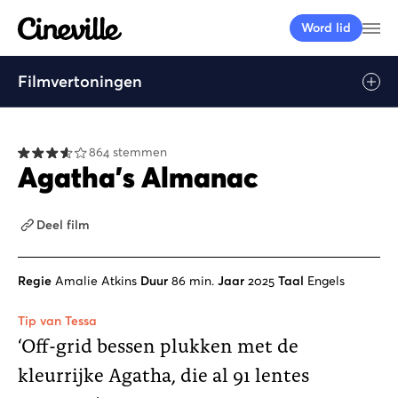
Cineville Logo
Me
Word lid
Filmvertoningen
Afspelen
864 stemmen
Agatha's Almanac
Deel film
Regie
Amalie Atkins
Duur
86 min.
Jaar
2025
Taal
Engels
Tip van Tessa
‘Off-grid bessen plukken met de
kleurrijke Agatha, die al 91 lentes