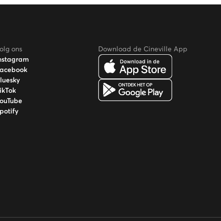
olg ons
Download de Cineville App
nstagram
acebook
luesky
ikTok
ouTube
potify