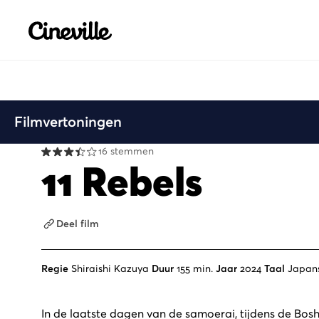
Cineville Logo
Filmvertoningen
16 stemmen
11 Rebels
Deel film
Regie
Shiraishi Kazuya
Duur
155 min.
Jaar
2024
Taal
Japan
In de laatste dagen van de samoerai, tijdens de Bosh