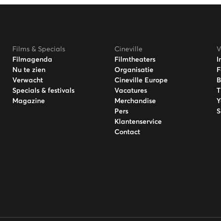
Films & Specials
Cineville
V
Filmagenda
Filmtheaters
I
Nu te zien
Organisatie
F
Verwacht
Cineville Europe
B
Specials & festivals
Vacatures
T
Magazine
Merchandise
Y
Pers
S
Klantenservice
Contact