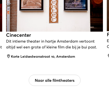
Cinecenter
E
Dit intieme theater in hartje Amsterdam vertoont
C
et
altijd wel een grote of kleine film die bij je bui past.
Adres
Korte Leidsedwarsstraat 10, Amsterdam
Naar alle filmtheaters