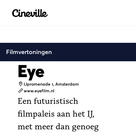
Cineville Logo
Filmvertoningen
Eye
Adres
IJpromenade 1, Amsterdam
Website
www.eyefilm.nl
Een futuristisch
filmpaleis aan het IJ,
met meer dan genoeg