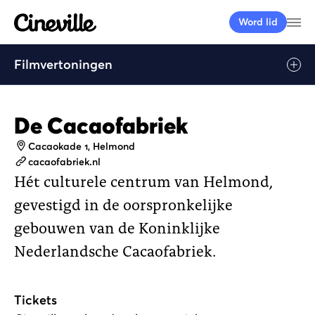
Cineville Logo
Me
Word lid
Filmvertoningen
De Cacaofabriek
Adres
Cacaokade 1, Helmond
Website
cacaofabriek.nl
Hét culturele centrum van Helmond,
gevestigd in de oorspronkelijke
gebouwen van de Koninklijke
Nederlandsche Cacaofabriek.
Tickets