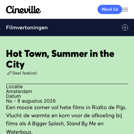
Cineville Logo
Me
Word lid
Filmvertoningen
Hot Town, Summer in the
City
Deel festival
Locatie
Amsterdam
Datum
Nu - 8 augustus 2026
Een mooie zomer vol hete films in Rialto de Pijp.
Vlucht de warmte en kom voor de afkoeling bij
films als
A Bigger Splash
,
Stand By Me
en
Waterboys
.